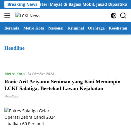
Langsung
EAKING NEWS: Misteri Mayat di Bagasi Mobil, Jasad Dipastikan 
Breaking News
ke
konten
Beranda
Metro Kota
Nasional
Kriminal
Olahraga
Kesehatan
Headline
Metro Kota
14 Oktober 2024
Ronie Arif Ariyanto Seniman yang Kini Memimpin
LCKI Salatiga, Bertekad Lawan Kejahatan
Headline