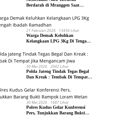
Berdarah di Mranggen Saat
Waktu Sahur, 4 Remaja Terluka
Kena Sabetan Sajam
21 Februari 2026
13456 Lihat
Warga Demak Keluhkan
Kelangkaan LPG 3Kg Di Tengah
Ibadah Ramadhan
30 Mei 2026
2042 Lihat
Polda Jateng Tindak Tegas Begal
Dan Kreak : Tembak Di Tempat
Jika Mengancam Jiwa
30 Mei 2026
1687 Lihat
Polres Kudus Gelar Konferensi
Pers, Tunjukkan Barang Bukti
Rampok Loram Wetan