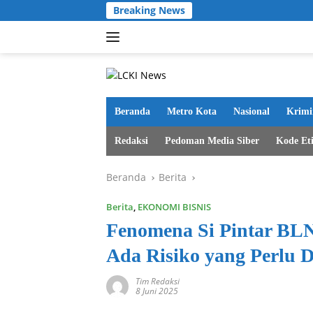
Langsung
Breaking News
ke
konten
Beranda
Metro Kota
Nasional
Krimi
Redaksi
Pedoman Media Siber
Kode Et
Beranda
Berita
Berita
,
EKONOMI BISNIS
Fenomena Si Pintar BLN:
Ada Risiko yang Perlu 
Tim Redaksi
8 Juni 2025