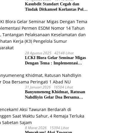
Kasubdit Standart Cegah dan
Tindak Ditkamsel Korlantas Polri
Sosialisasi Tentang Peningkatan
Tata Kelola Layanan
Pemeliharaan Kendaraan Dinas
Di Ditjen Pendidikan Islam
28 Agustus 2025
42148 Lihat
LCKI Blora Gelar Seminar Migas
Dengan Tema : Implementasi
Permen ESDM Nomor 14 Tahun
2025, Tantangan Pelaksanaan
Keselamatan dan Kesehatan Kerja
(K3) Pengelola Sumur
31 Januari 2026
16504 Lihat
Masyarakat
Banyumeneng Khidmat, Ratusan
Nahdliyin Gelar Doa Bersama
Peringati 1 Abad NU
8 Maret 2026
15394 Lihat
Mencekam! Aksi Tawuran