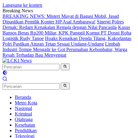
Langsung ke konten
Breaking News
BREAKING NEWS: Misteri Mayat di Bagasi Mobil, Jasad
Dipastikan Pemilik Konter HP Asal Ambarawa!
Sinergi Polres
Demak: Redam Kenakalan Remaja dengan Nilai Pancasila
Kasus
Bansos Beras Rp200 Miliar, KPK Panggil Komut PT Dosni Roha
Logistik Rudy Tanoe
Hoaks Kenaikan Denda Tilang, Kakorlantas
Polri Pastikan Aturan Tetap Sesuai Undang-Undang
Limbah
Industri Tempe Mengalir ke Got Perumahan Kebonbatur, Warga
Resah Terhadap Bau Menyengat
Beranda
Metro Kota
Nasional
Kriminal
Olahraga
Kesehatan
Pendidikan
Teknologi