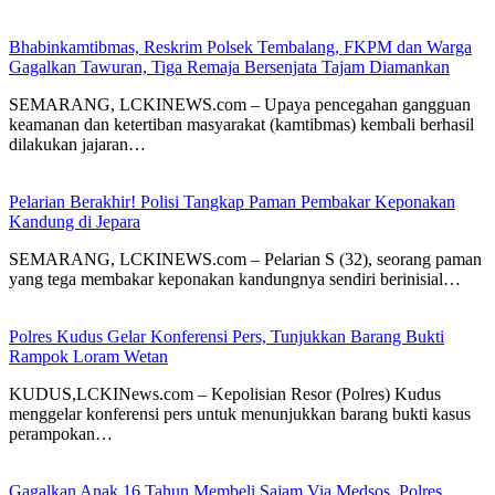
Bhabinkamtibmas, Reskrim Polsek Tembalang, FKPM dan Warga
Gagalkan Tawuran, Tiga Remaja Bersenjata Tajam Diamankan
SEMARANG, LCKINEWS.com – Upaya pencegahan gangguan
keamanan dan ketertiban masyarakat (kamtibmas) kembali berhasil
dilakukan jajaran…
Pelarian Berakhir! Polisi Tangkap Paman Pembakar Keponakan
Kandung di Jepara
SEMARANG, LCKINEWS.com – Pelarian S (32), seorang paman
yang tega membakar keponakan kandungnya sendiri berinisial…
Polres Kudus Gelar Konferensi Pers, Tunjukkan Barang Bukti
Rampok Loram Wetan
KUDUS,LCKINews.com – Kepolisian Resor (Polres) Kudus
menggelar konferensi pers untuk menunjukkan barang bukti kasus
perampokan…
Gagalkan Anak 16 Tahun Membeli Sajam Via Medsos, Polres