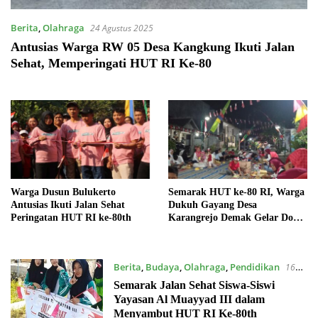
Berita
,
Olahraga
24 Agustus 2025
Antusias Warga RW 05 Desa Kangkung Ikuti Jalan
Sehat, Memperingati HUT RI Ke-80
Warga Dusun Bulukerto
Semarak HUT ke-80 RI, Warga
Antusias Ikuti Jalan Sehat
Dukuh Gayang Desa
Peringatan HUT RI ke-80th
Karangrejo Demak Gelar Doa
Kebangsaan hingga Jalan Sehat
Berita
,
Budaya
,
Olahraga
,
Pendidikan
16
Agustus 2025
Semarak Jalan Sehat Siswa-Siswi
Yayasan Al Muayyad III dalam
Menyambut HUT RI Ke-80th