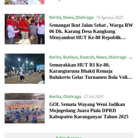
Berita
,
News
,
Olahraga
10 Agustus 2025
Semangat Ikut Jalan Sehat , Warga RW
06 Dk. Karang Desa Kangkung
Menyambut HUT Ke-80 Republik
Indonesia
Berita
,
Budaya
,
Daerah
,
News
,
Olahraga
7
Agustus 2025
Semarakkan HUT RI Ke-80,
Karangtaruna Bhakti Remaja
Bulukerto Gelar Turnamen Bola Voli
PORDUS Legend
Berita
,
Olahraga
21 Juli 2025
GOL Semata Wayang Weni Jadikan
Mojogedang Juara Piala DPRD
Kabupaten Karanganyar Tahun 2025