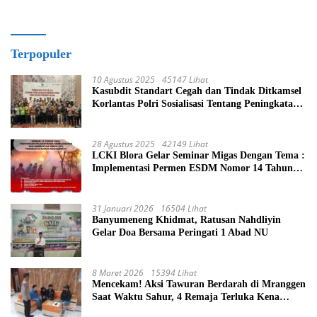
Terpopuler
10 Agustus 2025
45147 Lihat
Kasubdit Standart Cegah dan Tindak Ditkamsel
Korlantas Polri Sosialisasi Tentang Peningkatan
Tata Kelola Layanan Pemeliharaan Kendaraan
Dinas Di Ditjen Pendidikan Islam
28 Agustus 2025
42149 Lihat
LCKI Blora Gelar Seminar Migas Dengan Tema :
Implementasi Permen ESDM Nomor 14 Tahun
2025, Tantangan Pelaksanaan Keselamatan dan
Kesehatan Kerja (K3) Pengelola Sumur
Masyarakat
31 Januari 2026
16504 Lihat
Banyumeneng Khidmat, Ratusan Nahdliyin
Gelar Doa Bersama Peringati 1 Abad NU
8 Maret 2026
15394 Lihat
Mencekam! Aksi Tawuran Berdarah di Mranggen
Saat Waktu Sahur, 4 Remaja Terluka Kena
Sabetan Sajam