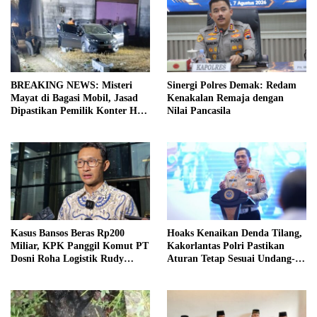
BREAKING NEWS: Misteri
Sinergi Polres Demak: Redam
Mayat di Bagasi Mobil, Jasad
Kenakalan Remaja dengan
Dipastikan Pemilik Konter HP
Nilai Pancasila
Asal Ambarawa!
Kasus Bansos Beras Rp200
Hoaks Kenaikan Denda Tilang,
Miliar, KPK Panggil Komut PT
Kakorlantas Polri Pastikan
Dosni Roha Logistik Rudy
Aturan Tetap Sesuai Undang-
Tanoe
Undang