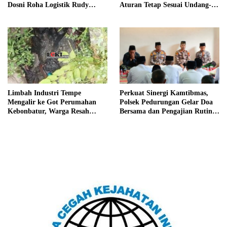
Dosni Roha Logistik Rudy
Aturan Tetap Sesuai Undang-
Tanoe
Undang
Limbah Industri Tempe
Perkuat Sinergi Kamtibmas,
Mengalir ke Got Perumahan
Polsek Pedurungan Gelar Doa
Kebonbatur, Warga Resah
Bersama dan Pengajian Rutin
Terhadap Bau Menyengat
Bersama Ponpes Al-Hikmah