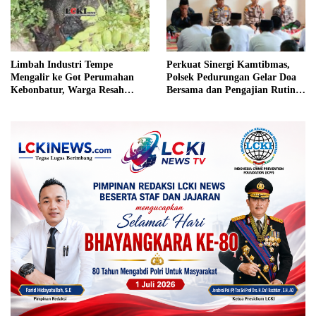
Limbah Industri Tempe
Perkuat Sinergi Kamtibmas,
Mengalir ke Got Perumahan
Polsek Pedurungan Gelar Doa
Kebonbatur, Warga Resah
Bersama dan Pengajian Rutin
Terhadap Bau Menyengat
Bersama Ponpes Al-Hikmah