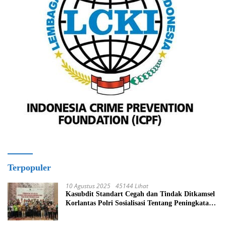
Terpopuler
10 Agustus 2025
45144 Lihat
Kasubdit Standart Cegah dan Tindak Ditkamsel
Korlantas Polri Sosialisasi Tentang Peningkatan
Tata Kelola Layanan Pemeliharaan Kendaraan
Dinas Di Ditjen Pendidikan Islam