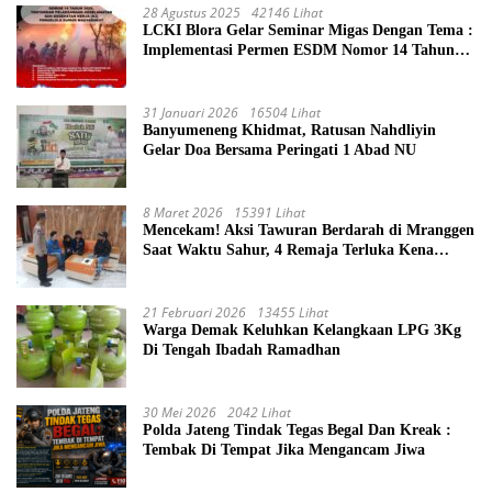
28 Agustus 2025
42146 Lihat
LCKI Blora Gelar Seminar Migas Dengan Tema :
Implementasi Permen ESDM Nomor 14 Tahun
2025, Tantangan Pelaksanaan Keselamatan dan
Kesehatan Kerja (K3) Pengelola Sumur
Masyarakat
31 Januari 2026
16504 Lihat
Banyumeneng Khidmat, Ratusan Nahdliyin
Gelar Doa Bersama Peringati 1 Abad NU
8 Maret 2026
15391 Lihat
Mencekam! Aksi Tawuran Berdarah di Mranggen
Saat Waktu Sahur, 4 Remaja Terluka Kena
Sabetan Sajam
21 Februari 2026
13455 Lihat
Warga Demak Keluhkan Kelangkaan LPG 3Kg
Di Tengah Ibadah Ramadhan
30 Mei 2026
2042 Lihat
Polda Jateng Tindak Tegas Begal Dan Kreak :
Tembak Di Tempat Jika Mengancam Jiwa