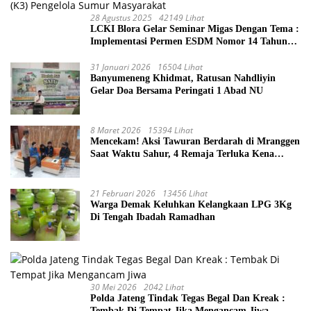
28 Agustus 2025
42149 Lihat
LCKI Blora Gelar Seminar Migas Dengan Tema :
Implementasi Permen ESDM Nomor 14 Tahun
2025, Tantangan Pelaksanaan Keselamatan dan
Kesehatan Kerja (K3) Pengelola Sumur
31 Januari 2026
16504 Lihat
Banyumeneng Khidmat, Ratusan Nahdliyin
Masyarakat
Gelar Doa Bersama Peringati 1 Abad NU
8 Maret 2026
15394 Lihat
Mencekam! Aksi Tawuran Berdarah di Mranggen
Saat Waktu Sahur, 4 Remaja Terluka Kena
Sabetan Sajam
21 Februari 2026
13456 Lihat
Warga Demak Keluhkan Kelangkaan LPG 3Kg
Di Tengah Ibadah Ramadhan
30 Mei 2026
2042 Lihat
Polda Jateng Tindak Tegas Begal Dan Kreak :
Tembak Di Tempat Jika Mengancam Jiwa