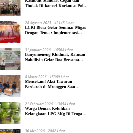
Kasubdit Standart Cegah dan
Tindak Ditkamsel Korlantas Polri
Sosialisasi Tentang Peningkatan
Tata Kelola Layanan
Pemeliharaan Kendaraan Dinas
28 Agustus 2025
42145 Lihat
Di Ditjen Pendidikan Islam
LCKI Blora Gelar Seminar Migas
Dengan Tema : Implementasi
Permen ESDM Nomor 14 Tahun
2025, Tantangan Pelaksanaan
Keselamatan dan Kesehatan Kerja
31 Januari 2026
16504 Lihat
(K3) Pengelola Sumur
Banyumeneng Khidmat, Ratusan
Masyarakat
Nahdliyin Gelar Doa Bersama
Peringati 1 Abad NU
8 Maret 2026
15389 Lihat
Mencekam! Aksi Tawuran
Berdarah di Mranggen Saat
Waktu Sahur, 4 Remaja Terluka
Kena Sabetan Sajam
21 Februari 2026
13454 Lihat
Warga Demak Keluhkan
Kelangkaan LPG 3Kg Di Tengah
Ibadah Ramadhan
30 Mei 2026
2042 Lihat