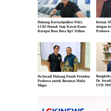
Dukung Kortastipidkor Polri,
Ketum SP
LCKI Demak Siap Kawal Kasus
dengan k
Korupsi Batu Bara Rp5 Triliun
Prabowo
Bangkitka
Dr.Iswadi Dukung Penuh Presiden
Dr. Iswad
Prabowo untuk Berantas Mafia
UUD 194
Migas