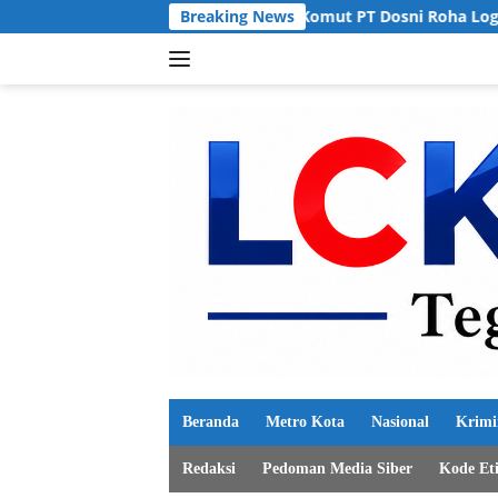
Langsung
 Panggil Komut PT Dosni Roha Logistik Rudy Tanoe
Breaking News
Hoaks
ke
konten
Beranda
Metro Kota
Nasional
Krimi
Redaksi
Pedoman Media Siber
Kode Et