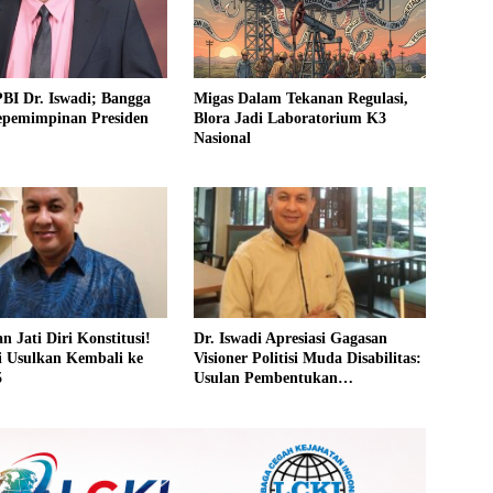
BI Dr. Iswadi; Bangga
Migas Dalam Tekanan Regulasi,
epemimpinan Presiden
Blora Jadi Laboratorium K3
Nasional
n Jati Diri Konstitusi!
Dr. Iswadi Apresiasi Gagasan
i Usulkan Kembali ke
Visioner Politisi Muda Disabilitas:
5
Usulan Pembentukan
Kementerian Disabilitas dari
Peserta P3N LEMHANNAS 2025