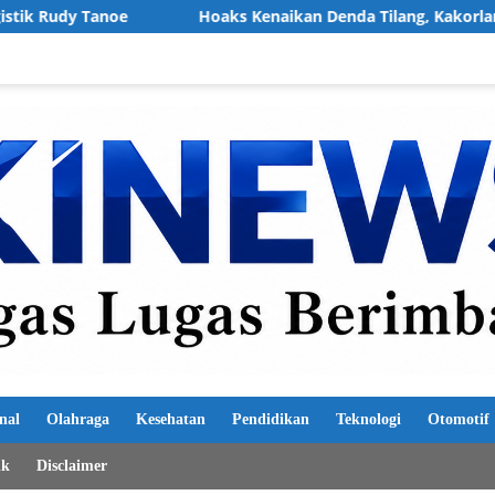
 Kenaikan Denda Tilang, Kakorlantas Polri Pastikan Aturan Tet
nal
Olahraga
Kesehatan
Pendidikan
Teknologi
Otomotif
ik
Disclaimer