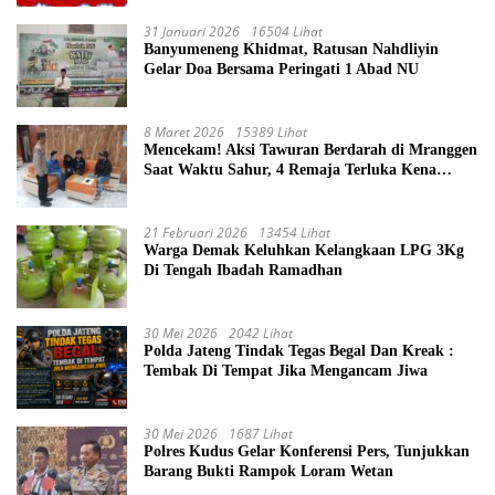
Kesehatan Kerja (K3) Pengelola Sumur
Masyarakat
31 Januari 2026
16504 Lihat
Banyumeneng Khidmat, Ratusan Nahdliyin
Gelar Doa Bersama Peringati 1 Abad NU
8 Maret 2026
15389 Lihat
Mencekam! Aksi Tawuran Berdarah di Mranggen
Saat Waktu Sahur, 4 Remaja Terluka Kena
Sabetan Sajam
21 Februari 2026
13454 Lihat
Warga Demak Keluhkan Kelangkaan LPG 3Kg
Di Tengah Ibadah Ramadhan
30 Mei 2026
2042 Lihat
Polda Jateng Tindak Tegas Begal Dan Kreak :
Tembak Di Tempat Jika Mengancam Jiwa
30 Mei 2026
1687 Lihat
Polres Kudus Gelar Konferensi Pers, Tunjukkan
Barang Bukti Rampok Loram Wetan