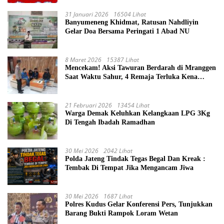
Kesehatan Kerja (K3) Pengelola Sumur
Masyarakat
31 Januari 2026
16504 Lihat
Banyumeneng Khidmat, Ratusan Nahdliyin
Gelar Doa Bersama Peringati 1 Abad NU
8 Maret 2026
15387 Lihat
Mencekam! Aksi Tawuran Berdarah di Mranggen
Saat Waktu Sahur, 4 Remaja Terluka Kena
Sabetan Sajam
21 Februari 2026
13454 Lihat
Warga Demak Keluhkan Kelangkaan LPG 3Kg
Di Tengah Ibadah Ramadhan
30 Mei 2026
2042 Lihat
Polda Jateng Tindak Tegas Begal Dan Kreak :
Tembak Di Tempat Jika Mengancam Jiwa
30 Mei 2026
1687 Lihat
Polres Kudus Gelar Konferensi Pers, Tunjukkan
Barang Bukti Rampok Loram Wetan