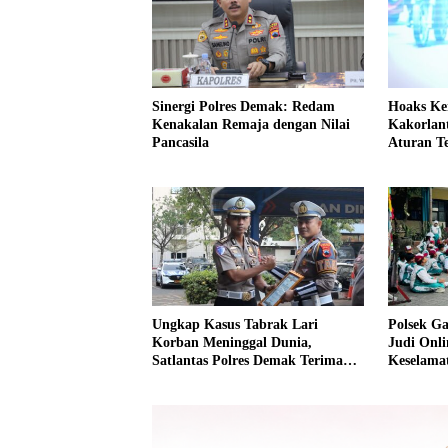
Sinergi Polres Demak: Redam
Hoaks Ke
Kenakalan Remaja dengan Nilai
Kakorlant
Pancasila
Aturan T
Undang
Ungkap Kasus Tabrak Lari
Polsek G
Korban Meninggal Dunia,
Judi Onli
Satlantas Polres Demak Terima
Keselamat
Penghargaan dari Dirlantas Polda
MPLS di 
Jateng