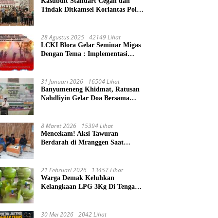
Kasubdit Standart Cegah dan
Tindak Ditkamsel Korlantas Polri
Sosialisasi Tentang Peningkatan
Tata Kelola Layanan
Pemeliharaan Kendaraan Dinas
28 Agustus 2025
42149 Lihat
Di Ditjen Pendidikan Islam
LCKI Blora Gelar Seminar Migas
Dengan Tema : Implementasi
Permen ESDM Nomor 14 Tahun
2025, Tantangan Pelaksanaan
Keselamatan dan Kesehatan Kerja
31 Januari 2026
16504 Lihat
(K3) Pengelola Sumur
Banyumeneng Khidmat, Ratusan
Masyarakat
Nahdliyin Gelar Doa Bersama
Peringati 1 Abad NU
8 Maret 2026
15394 Lihat
Mencekam! Aksi Tawuran
Berdarah di Mranggen Saat
Waktu Sahur, 4 Remaja Terluka
Kena Sabetan Sajam
21 Februari 2026
13457 Lihat
Warga Demak Keluhkan
Kelangkaan LPG 3Kg Di Tengah
Ibadah Ramadhan
30 Mei 2026
2042 Lihat