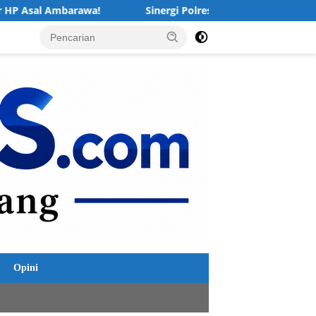
Sinergi Polres Demak: Redam Kenakalan Remaja dengan Nilai 
Opini