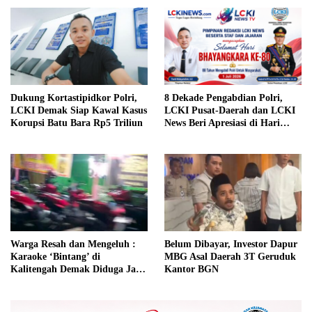
Dukung Kortastipidkor Polri,
8 Dekade Pengabdian Polri,
LCKI Demak Siap Kawal Kasus
LCKI Pusat-Daerah dan LCKI
Korupsi Batu Bara Rp5 Triliun
News Beri Apresiasi di Hari
Bhayangkara ke-80
Warga Resah dan Mengeluh :
Belum Dibayar, Investor Dapur
Karaoke ‘Bintang’ di
MBG Asal Daerah 3T Geruduk
Kalitengah Demak Diduga Jadi
Kantor BGN
Tempat Pesta Miras