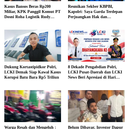
Kasus Bansos Beras Rp200
Resmikan Sekber KBPBI,
Miliar, KPK Panggil Komut PT
Kapolri: Saya Garda Terdepan
Dosni Roha Logistik Rudy
Perjuangkan Hak dan
Tanoe
Kesejahteraan Buruh
Dukung Kortastipidkor Polri,
8 Dekade Pengabdian Polri,
LCKI Demak Siap Kawal Kasus
LCKI Pusat-Daerah dan LCKI
Korupsi Batu Bara Rp5 Triliun
News Beri Apresiasi di Hari
Bhayangkara ke-80
Warga Resah dan Mengeluh :
Belum Dibayar, Investor Dapur