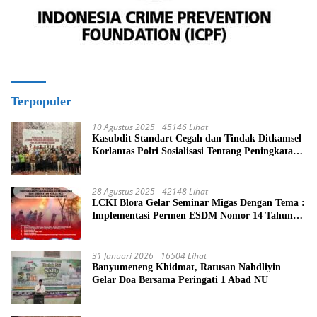
Terpopuler
10 Agustus 2025
45146 Lihat
Kasubdit Standart Cegah dan Tindak Ditkamsel
Korlantas Polri Sosialisasi Tentang Peningkatan
Tata Kelola Layanan Pemeliharaan Kendaraan
Dinas Di Ditjen Pendidikan Islam
28 Agustus 2025
42148 Lihat
LCKI Blora Gelar Seminar Migas Dengan Tema :
Implementasi Permen ESDM Nomor 14 Tahun
2025, Tantangan Pelaksanaan Keselamatan dan
Kesehatan Kerja (K3) Pengelola Sumur
Masyarakat
31 Januari 2026
16504 Lihat
Banyumeneng Khidmat, Ratusan Nahdliyin
Gelar Doa Bersama Peringati 1 Abad NU