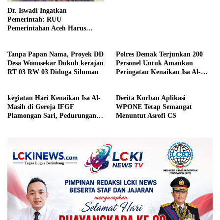
Dr. Iswadi Ingatkan
Pemerintah: RUU
Pemerintahan Aceh Harus
Konsisten dengan MoU Helsinki
Demi Stabilitas Politik Nasional
Tanpa Papan Nama, Proyek DD
Polres Demak Terjunkan 200
Desa Wonosekar Dukuh kerajan
Personel Untuk Amankan
RT 03 RW 03 Diduga Siluman
Peringatan Kenaikan Isa Al-
Masih
kegiatan Hari Kenaikan Isa Al-
Derita Korban Aplikasi
Masih di Gereja IFGF
WPONE Tetap Semangat
Plamongan Sari, Pedurungan,
Menuntut Asrofi CS
Kota Semarang