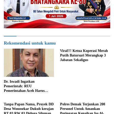
Rekomendasi untuk kamu
Viral!!! Ketua Koperasi Merah
Putih Batursari Merangkap 3
Jabatan Sekaligus
Dr. Iswadi Ingatkan
Pemerintah: RUU
Pemerintahan Aceh Harus
Konsisten dengan MoU Helsinki
Demi Stabilitas Politik Nasional
Tanpa Papan Nama, Proyek DD
Polres Demak Terjunkan 200
Desa Wonosekar Dukuh kerajan
Personel Untuk Amankan
RT 03 RW 03 Diduga Siluman
Peringatan Kenaikan Isa Al-