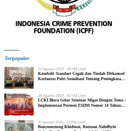
Terpopuler
10 Agustus 2025
45146 Lihat
Kasubdit Standart Cegah dan Tindak Ditkamsel
Korlantas Polri Sosialisasi Tentang Peningkatan
Tata Kelola Layanan Pemeliharaan Kendaraan
Dinas Di Ditjen Pendidikan Islam
28 Agustus 2025
42148 Lihat
LCKI Blora Gelar Seminar Migas Dengan Tema :
Implementasi Permen ESDM Nomor 14 Tahun
2025, Tantangan Pelaksanaan Keselamatan dan
Kesehatan Kerja (K3) Pengelola Sumur
Masyarakat
31 Januari 2026
16504 Lihat
Banyumeneng Khidmat, Ratusan Nahdliyin