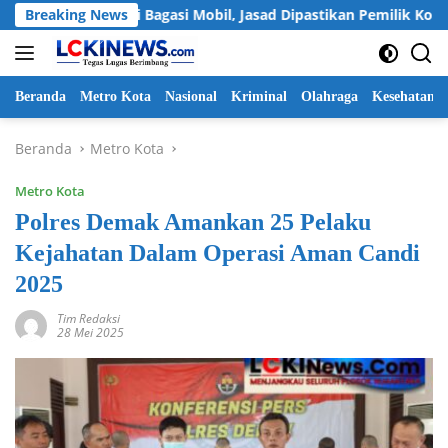
Langsung
i Mayat di Bagasi Mobil, Jasad Dipastikan Pemilik Konter HP A
Breaking News
ke
konten
Beranda
Metro Kota
Nasional
Kriminal
Olahraga
Kesehatan
Beranda
Metro Kota
Metro Kota
Polres Demak Amankan 25 Pelaku
Kejahatan Dalam Operasi Aman Candi
2025
Tim Redaksi
28 Mei 2025