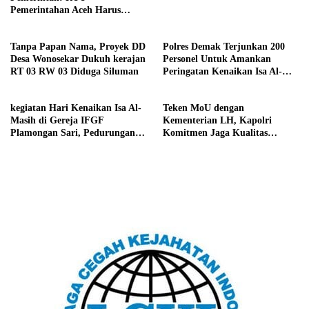
Pemerintahan Aceh Harus
Konsisten dengan MoU Helsinki
Demi Stabilitas Politik Nasional
Tanpa Papan Nama, Proyek DD
Polres Demak Terjunkan 200
Desa Wonosekar Dukuh kerajan
Personel Untuk Amankan
RT 03 RW 03 Diduga Siluman
Peringatan Kenaikan Isa Al-
Masih
kegiatan Hari Kenaikan Isa Al-
Teken MoU dengan
Masih di Gereja IFGF
Kementerian LH, Kapolri
Plamongan Sari, Pedurungan,
Komitmen Jaga Kualitas
Kota Semarang
Lingkungan Hidup Jadi Lebih
Baik