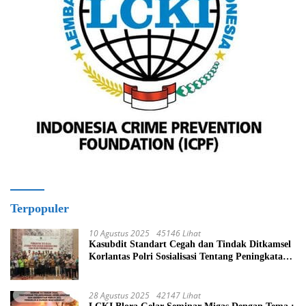
Terpopuler
10 Agustus 2025
45146 Lihat
Kasubdit Standart Cegah dan Tindak Ditkamsel
Korlantas Polri Sosialisasi Tentang Peningkatan
Tata Kelola Layanan Pemeliharaan Kendaraan
Dinas Di Ditjen Pendidikan Islam
28 Agustus 2025
42147 Lihat