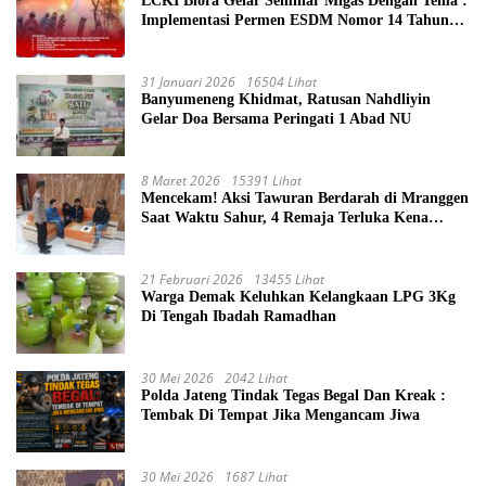
LCKI Blora Gelar Seminar Migas Dengan Tema :
Implementasi Permen ESDM Nomor 14 Tahun
2025, Tantangan Pelaksanaan Keselamatan dan
Kesehatan Kerja (K3) Pengelola Sumur
Masyarakat
31 Januari 2026
16504 Lihat
Banyumeneng Khidmat, Ratusan Nahdliyin
Gelar Doa Bersama Peringati 1 Abad NU
8 Maret 2026
15391 Lihat
Mencekam! Aksi Tawuran Berdarah di Mranggen
Saat Waktu Sahur, 4 Remaja Terluka Kena
Sabetan Sajam
21 Februari 2026
13455 Lihat
Warga Demak Keluhkan Kelangkaan LPG 3Kg
Di Tengah Ibadah Ramadhan
30 Mei 2026
2042 Lihat
Polda Jateng Tindak Tegas Begal Dan Kreak :
Tembak Di Tempat Jika Mengancam Jiwa
30 Mei 2026
1687 Lihat