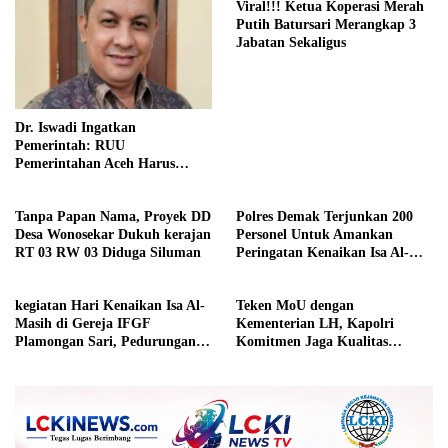
Viral!!! Ketua Koperasi Merah
Putih Batursari Merangkap 3
Jabatan Sekaligus
Dr. Iswadi Ingatkan
Pemerintah: RUU
Pemerintahan Aceh Harus
Konsisten dengan MoU Helsinki
Demi Stabilitas Politik Nasional
Tanpa Papan Nama, Proyek DD
Polres Demak Terjunkan 200
Desa Wonosekar Dukuh kerajan
Personel Untuk Amankan
RT 03 RW 03 Diduga Siluman
Peringatan Kenaikan Isa Al-
Masih
kegiatan Hari Kenaikan Isa Al-
Teken MoU dengan
Masih di Gereja IFGF
Kementerian LH, Kapolri
Plamongan Sari, Pedurungan,
Komitmen Jaga Kualitas
Kota Semarang
Lingkungan Hidup Jadi Lebih
Baik