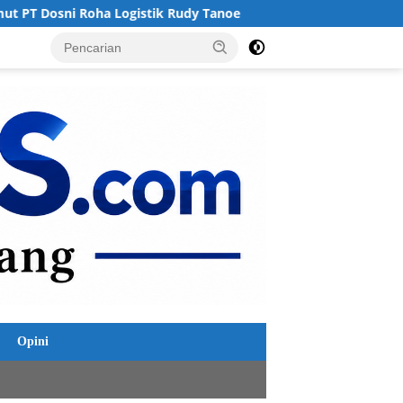
ik Rudy Tanoe
Hoaks Kenaikan Denda Tilang, Kakorlantas
Opini