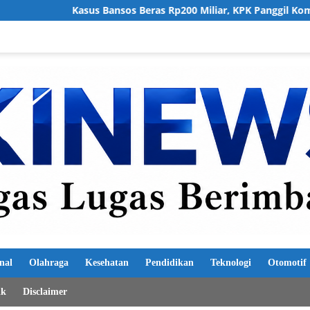
os Beras Rp200 Miliar, KPK Panggil Komut PT Dosni Roha Logist
nal
Olahraga
Kesehatan
Pendidikan
Teknologi
Otomotif
ik
Disclaimer