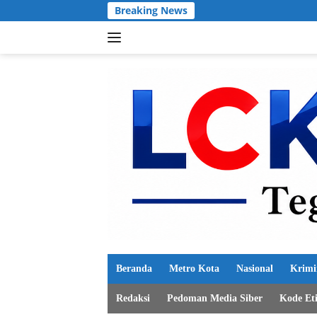
Langsung
Breaking News
Kasus Bans
ke
konten
Beranda
Metro Kota
Nasional
Krimi
Redaksi
Pedoman Media Siber
Kode Et