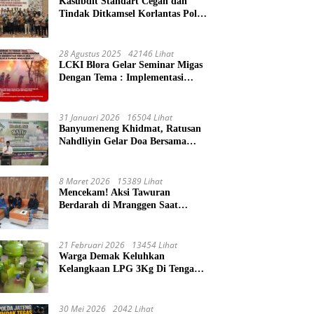
Kasubdit Standart Cegah dan
Tindak Ditkamsel Korlantas Polri
Sosialisasi Tentang Peningkatan
Tata Kelola Layanan
Pemeliharaan Kendaraan Dinas
28 Agustus 2025
42146 Lihat
Di Ditjen Pendidikan Islam
LCKI Blora Gelar Seminar Migas
Dengan Tema : Implementasi
Permen ESDM Nomor 14 Tahun
2025, Tantangan Pelaksanaan
Keselamatan dan Kesehatan Kerja
31 Januari 2026
16504 Lihat
(K3) Pengelola Sumur
Banyumeneng Khidmat, Ratusan
Masyarakat
Nahdliyin Gelar Doa Bersama
Peringati 1 Abad NU
8 Maret 2026
15389 Lihat
Mencekam! Aksi Tawuran
Berdarah di Mranggen Saat
Waktu Sahur, 4 Remaja Terluka
Kena Sabetan Sajam
21 Februari 2026
13454 Lihat
Warga Demak Keluhkan
Kelangkaan LPG 3Kg Di Tengah
Ibadah Ramadhan
30 Mei 2026
2042 Lihat