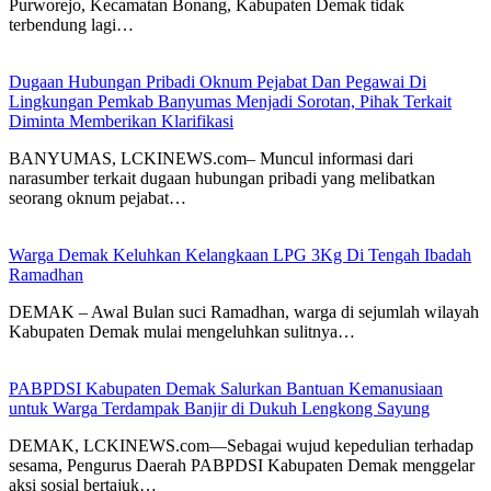
Purworejo, Kecamatan Bonang, Kabupaten Demak tidak
terbendung lagi…
Dugaan Hubungan Pribadi Oknum Pejabat Dan Pegawai Di
Lingkungan Pemkab Banyumas Menjadi Sorotan, Pihak Terkait
Diminta Memberikan Klarifikasi
BANYUMAS, LCKINEWS.com– Muncul informasi dari
narasumber terkait dugaan hubungan pribadi yang melibatkan
seorang oknum pejabat…
Warga Demak Keluhkan Kelangkaan LPG 3Kg Di Tengah Ibadah
Ramadhan
DEMAK – Awal Bulan suci Ramadhan, warga di sejumlah wilayah
Kabupaten Demak mulai mengeluhkan sulitnya…
PABPDSI Kabupaten Demak Salurkan Bantuan Kemanusiaan
untuk Warga Terdampak Banjir di Dukuh Lengkong Sayung
DEMAK, LCKINEWS.com—Sebagai wujud kepedulian terhadap
sesama, Pengurus Daerah PABPDSI Kabupaten Demak menggelar
aksi sosial bertajuk…