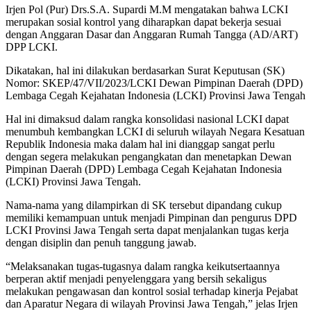
Irjen Pol (Pur) Drs.S.A. Supardi M.M mengatakan bahwa LCKI
merupakan sosial kontrol yang diharapkan dapat bekerja sesuai
dengan Anggaran Dasar dan Anggaran Rumah Tangga (AD/ART)
DPP LCKI.
Dikatakan, hal ini dilakukan berdasarkan Surat Keputusan (SK)
Nomor: SKEP/47/VII/2023/LCKI Dewan Pimpinan Daerah (DPD)
Lembaga Cegah Kejahatan Indonesia (LCKI) Provinsi Jawa Tengah
Hal ini dimaksud dalam rangka konsolidasi nasional LCKI dapat
menumbuh kembangkan LCKI di seluruh wilayah Negara Kesatuan
Republik Indonesia maka dalam hal ini dianggap sangat perlu
dengan segera melakukan pengangkatan dan menetapkan Dewan
Pimpinan Daerah (DPD) Lembaga Cegah Kejahatan Indonesia
(LCKI) Provinsi Jawa Tengah.
Nama-nama yang dilampirkan di SK tersebut dipandang cukup
memiliki kemampuan untuk menjadi Pimpinan dan pengurus DPD
LCKI Provinsi Jawa Tengah serta dapat menjalankan tugas kerja
dengan disiplin dan penuh tanggung jawab.
“Melaksanakan tugas-tugasnya dalam rangka keikutsertaannya
berperan aktif menjadi penyelenggara yang bersih sekaligus
melakukan pengawasan dan kontrol sosial terhadap kinerja Pejabat
dan Aparatur Negara di wilayah Provinsi Jawa Tengah,” jelas Irjen