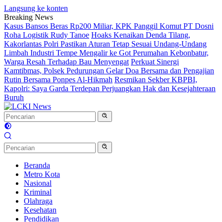
Langsung ke konten
Breaking News
Kasus Bansos Beras Rp200 Miliar, KPK Panggil Komut PT Dosni
Roha Logistik Rudy Tanoe
Hoaks Kenaikan Denda Tilang,
Kakorlantas Polri Pastikan Aturan Tetap Sesuai Undang-Undang
Limbah Industri Tempe Mengalir ke Got Perumahan Kebonbatur,
Warga Resah Terhadap Bau Menyengat
Perkuat Sinergi
Kamtibmas, Polsek Pedurungan Gelar Doa Bersama dan Pengajian
Rutin Bersama Ponpes Al-Hikmah
Resmikan Sekber KBPBI,
Kapolri: Saya Garda Terdepan Perjuangkan Hak dan Kesejahteraan
Buruh
Beranda
Metro Kota
Nasional
Kriminal
Olahraga
Kesehatan
Pendidikan