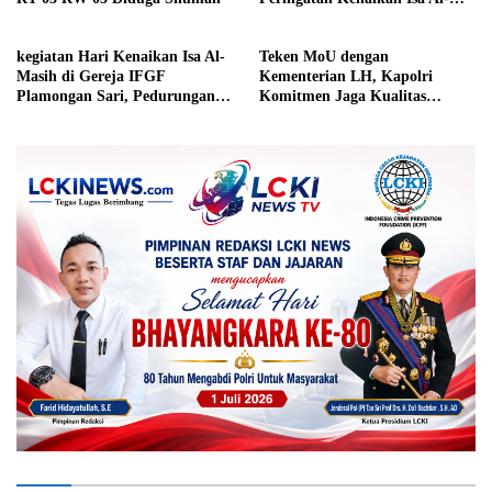
Masih
kegiatan Hari Kenaikan Isa Al-
Teken MoU dengan
Masih di Gereja IFGF
Kementerian LH, Kapolri
Plamongan Sari, Pedurungan,
Komitmen Jaga Kualitas
Kota Semarang
Lingkungan Hidup Jadi Lebih
Baik