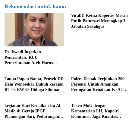
Rekomendasi untuk kamu
Viral!!! Ketua Koperasi Merah
Putih Batursari Merangkap 3
Jabatan Sekaligus
Dr. Iswadi Ingatkan
Pemerintah: RUU
Pemerintahan Aceh Harus
Konsisten dengan MoU Helsinki
Demi Stabilitas Politik Nasional
Tanpa Papan Nama, Proyek DD
Polres Demak Terjunkan 200
Desa Wonosekar Dukuh kerajan
Personel Untuk Amankan
RT 03 RW 03 Diduga Siluman
Peringatan Kenaikan Isa Al-
Masih
kegiatan Hari Kenaikan Isa Al-
Teken MoU dengan
Masih di Gereja IFGF
Kementerian LH, Kapolri
Plamongan Sari, Pedurungan,
Komitmen Jaga Kualitas
Kota Semarang
Lingkungan Hidup Jadi Lebih
Baik