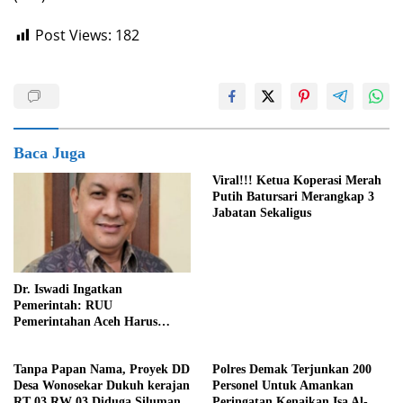
Post Views:
182
Baca Juga
Viral!!! Ketua Koperasi Merah
Putih Batursari Merangkap 3
Jabatan Sekaligus
Dr. Iswadi Ingatkan
Pemerintah: RUU
Pemerintahan Aceh Harus
Konsisten dengan MoU Helsinki
Demi Stabilitas Politik Nasional
Tanpa Papan Nama, Proyek DD
Polres Demak Terjunkan 200
Desa Wonosekar Dukuh kerajan
Personel Untuk Amankan
RT 03 RW 03 Diduga Siluman
Peringatan Kenaikan Isa Al-