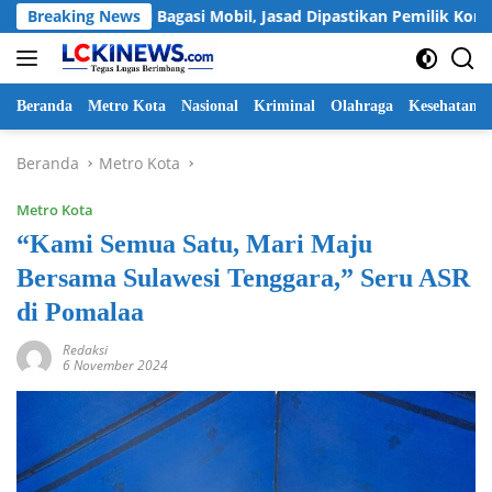
Langsung
 Mayat di Bagasi Mobil, Jasad Dipastikan Pemilik Konter HP As
Breaking News
ke
konten
Beranda
Metro Kota
Nasional
Kriminal
Olahraga
Kesehatan
Beranda
Metro Kota
Metro Kota
“Kami Semua Satu, Mari Maju
Bersama Sulawesi Tenggara,” Seru ASR
di Pomalaa
Redaksi
6 November 2024