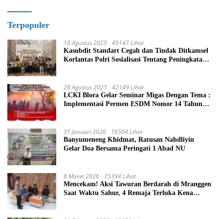
Terpopuler
10 Agustus 2025
45147 Lihat
Kasubdit Standart Cegah dan Tindak Ditkamsel
Korlantas Polri Sosialisasi Tentang Peningkatan
Tata Kelola Layanan Pemeliharaan Kendaraan
Dinas Di Ditjen Pendidikan Islam
28 Agustus 2025
42149 Lihat
LCKI Blora Gelar Seminar Migas Dengan Tema :
Implementasi Permen ESDM Nomor 14 Tahun
2025, Tantangan Pelaksanaan Keselamatan dan
Kesehatan Kerja (K3) Pengelola Sumur
Masyarakat
31 Januari 2026
16504 Lihat
Banyumeneng Khidmat, Ratusan Nahdliyin
Gelar Doa Bersama Peringati 1 Abad NU
8 Maret 2026
15394 Lihat
Mencekam! Aksi Tawuran Berdarah di Mranggen
Saat Waktu Sahur, 4 Remaja Terluka Kena
Sabetan Sajam