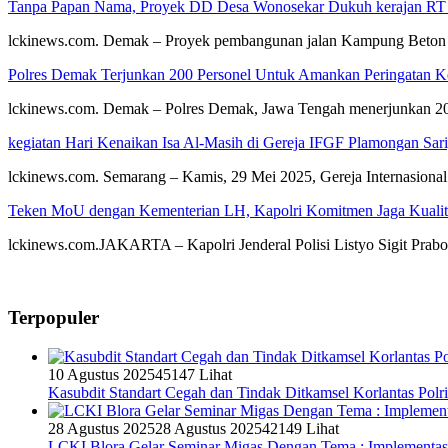
Tanpa Papan Nama, Proyek DD Desa Wonosekar Dukuh kerajan RT
lckinews.com. Demak – Proyek pembangunan jalan Kampung Beton
Polres Demak Terjunkan 200 Personel Untuk Amankan Peringatan K
lckinews.com. Demak – Polres Demak, Jawa Tengah menerjunkan 2
kegiatan Hari Kenaikan Isa Al-Masih di Gereja IFGF Plamongan Sar
lckinews.com. Semarang – Kamis, 29 Mei 2025, Gereja Internasiona
Teken MoU dengan Kementerian LH, Kapolri Komitmen Jaga Kualit
lckinews.com.JAKARTA – Kapolri Jenderal Polisi Listyo Sigit Pr
Terpopuler
10 Agustus 2025
45147 Lihat
Kasubdit Standart Cegah dan Tindak Ditkamsel Korlantas Polr
28 Agustus 2025
28 Agustus 2025
42149 Lihat
LCKI Blora Gelar Seminar Migas Dengan Tema : Implementas