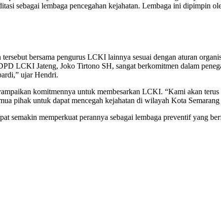
itasi sebagai lembaga pencegahan kejahatan. Lembaga ini dipimpin ole
h tersebut bersama pengurus LCKI lainnya sesuai dengan aturan orga
PD LCKI Jateng, Joko Tirtono SH, sangat berkomitmen dalam penegak
rdi,” ujar Hendri.
enyampaikan komitmennya untuk membesarkan LCKI. “Kami akan terus 
ua pihak untuk dapat mencegah kejahatan di wilayah Kota Semarang ya
t semakin memperkuat perannya sebagai lembaga preventif yang berfo