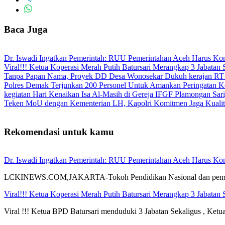
Baca Juga
Dr. Iswadi Ingatkan Pemerintah: RUU Pemerintahan Aceh Harus Kons
Viral!!! Ketua Koperasi Merah Putih Batursari Merangkap 3 Jabatan 
Tanpa Papan Nama, Proyek DD Desa Wonosekar Dukuh kerajan RT
Polres Demak Terjunkan 200 Personel Untuk Amankan Peringatan K
kegiatan Hari Kenaikan Isa Al-Masih di Gereja IFGF Plamongan Sar
Teken MoU dengan Kementerian LH, Kapolri Komitmen Jaga Kualit
Rekomendasi untuk kamu
Dr. Iswadi Ingatkan Pemerintah: RUU Pemerintahan Aceh Harus Kons
LCKINEWS.COM,JAKARTA-Tokoh Pendidikan Nasional dan pemerhati
Viral!!! Ketua Koperasi Merah Putih Batursari Merangkap 3 Jabatan 
Viral !!! Ketua BPD Batursari menduduki 3 Jabatan Sekaligus , K