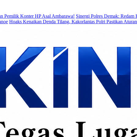
n Pemilik Konter HP Asal Ambarawa!
Sinergi Polres Demak: Redam 
anoe
Hoaks Kenaikan Denda Tilang, Kakorlantas Polri Pastikan Atur