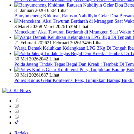
31 Januari 2026
16504 Lihat
Banyumeneng Khidmat, Ratusan Nahdliyin Gelar Doa Bersam
8 Maret 2026
8 Maret 2026
15394 Lihat
Mencekam! Aksi Tawuran Berdarah di Mranggen Saat Waktu S
21 Februari 2026
21 Februari 2026
13456 Lihat
Warga Demak Keluhkan Kelangkaan LPG 3Kg Di Tengah Ib
30 Mei 2026
2042 Lihat
Polda Jateng Tindak Tegas Begal Dan Kreak : Tembak Di Te
30 Mei 2026
1687 Lihat
Polres Kudus Gelar Konferensi Pers, Tunjukkan Barang Buk
Redaksi