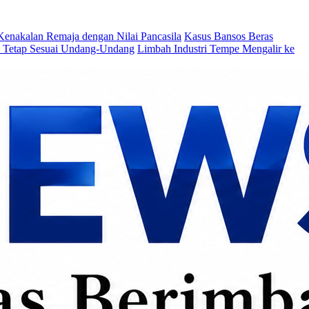
Kenakalan Remaja dengan Nilai Pancasila
Kasus Bansos Beras
an Tetap Sesuai Undang-Undang
Limbah Industri Tempe Mengalir ke