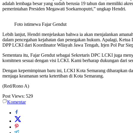
adalah lembaga besar yang sudah berusia 19 tahun dan memiliki akred
pemerintahan Presiden Megawati Soekarnoputri,” ungkap Hendri.
Foto istimewa Fajar Gendut
Lebih lanjut, Hendri menjelaskan bahwa ia akan menjalankan amana
dalam pencegahan kejahatan dan penegakan hukum. Apalagi, Ketua D
DPP LCKI dari Koordinator Wilayah Jawa Tengah, Irjen Pol Pur Siepa
Sementara itu, Fajar Gendut sebagai Sekretaris DPC LCKI juga m
komitmen sesuai dengan visi LCKI. Kami berharap dukungan dari sem
Dengan kepemimpinan baru ini, LCKI Kota Semarang diharapkan dapa
menjaga keamanan serta ketertiban di Kota Semarang.
(Red/Rono A)
Post Views:
529
Komentar