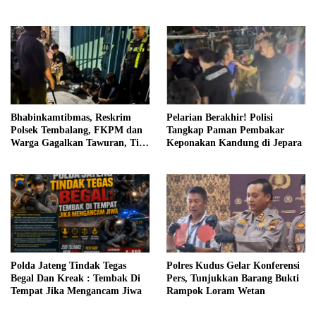
Asal Ambarawa!
Bhabinkamtibmas, Reskrim
Pelarian Berakhir! Polisi
Polsek Tembalang, FKPM dan
Tangkap Paman Pembakar
Warga Gagalkan Tawuran, Tiga
Keponakan Kandung di Jepara
Remaja Bersenjata Tajam
Diamankan
Polda Jateng Tindak Tegas
Polres Kudus Gelar Konferensi
Begal Dan Kreak : Tembak Di
Pers, Tunjukkan Barang Bukti
Tempat Jika Mengancam Jiwa
Rampok Loram Wetan