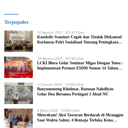
Terpopuler
10 Agustus 2025
45147 Lihat
Kasubdit Standart Cegah dan Tindak Ditkamsel
Korlantas Polri Sosialisasi Tentang Peningkatan
Tata Kelola Layanan Pemeliharaan Kendaraan
Dinas Di Ditjen Pendidikan Islam
28 Agustus 2025
42149 Lihat
LCKI Blora Gelar Seminar Migas Dengan Tema :
Implementasi Permen ESDM Nomor 14 Tahun
2025, Tantangan Pelaksanaan Keselamatan dan
Kesehatan Kerja (K3) Pengelola Sumur
Masyarakat
31 Januari 2026
16504 Lihat
Banyumeneng Khidmat, Ratusan Nahdliyin
Gelar Doa Bersama Peringati 1 Abad NU
8 Maret 2026
15394 Lihat
Mencekam! Aksi Tawuran Berdarah di Mranggen
Saat Waktu Sahur, 4 Remaja Terluka Kena
Sabetan Sajam