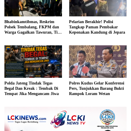
Bhabinkamtibmas, Reskrim
Pelarian Berakhir! Polisi
Polsek Tembalang, FKPM dan
Tangkap Paman Pembakar
Warga Gagalkan Tawuran, Tiga
Keponakan Kandung di Jepara
Remaja Bersenjata Tajam
Diamankan
Polda Jateng Tindak Tegas
Polres Kudus Gelar Konferensi
Begal Dan Kreak : Tembak Di
Pers, Tunjukkan Barang Bukti
Tempat Jika Mengancam Jiwa
Rampok Loram Wetan