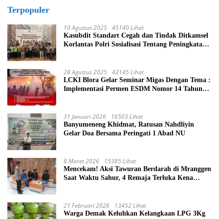
Terpopuler
10 Agustus 2025
45140 Lihat
Kasubdit Standart Cegah dan Tindak Ditkamsel
Korlantas Polri Sosialisasi Tentang Peningkatan
Tata Kelola Layanan Pemeliharaan Kendaraan
Dinas Di Ditjen Pendidikan Islam
28 Agustus 2025
42145 Lihat
LCKI Blora Gelar Seminar Migas Dengan Tema :
Implementasi Permen ESDM Nomor 14 Tahun
2025, Tantangan Pelaksanaan Keselamatan dan
Kesehatan Kerja (K3) Pengelola Sumur
Masyarakat
31 Januari 2026
16503 Lihat
Banyumeneng Khidmat, Ratusan Nahdliyin
Gelar Doa Bersama Peringati 1 Abad NU
8 Maret 2026
15385 Lihat
Mencekam! Aksi Tawuran Berdarah di Mranggen
Saat Waktu Sahur, 4 Remaja Terluka Kena
Sabetan Sajam
21 Februari 2026
13452 Lihat
Warga Demak Keluhkan Kelangkaan LPG 3Kg