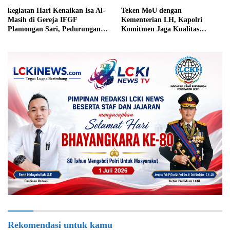
kegiatan Hari Kenaikan Isa Al-
Teken MoU dengan
Masih di Gereja IFGF
Kementerian LH, Kapolri
Plamongan Sari, Pedurungan,
Komitmen Jaga Kualitas
Kota Semarang
Lingkungan Hidup Jadi Lebih
Baik
Rekomendasi untuk kamu