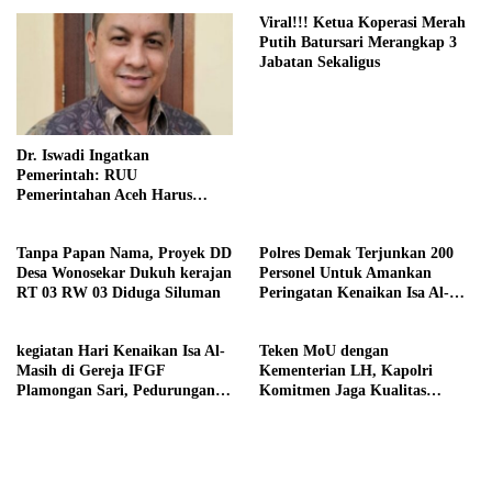
Viral!!! Ketua Koperasi Merah
Putih Batursari Merangkap 3
Jabatan Sekaligus
Dr. Iswadi Ingatkan
Pemerintah: RUU
Pemerintahan Aceh Harus
Konsisten dengan MoU Helsinki
Demi Stabilitas Politik Nasional
Tanpa Papan Nama, Proyek DD
Polres Demak Terjunkan 200
Desa Wonosekar Dukuh kerajan
Personel Untuk Amankan
RT 03 RW 03 Diduga Siluman
Peringatan Kenaikan Isa Al-
Masih
kegiatan Hari Kenaikan Isa Al-
Teken MoU dengan
Masih di Gereja IFGF
Kementerian LH, Kapolri
Plamongan Sari, Pedurungan,
Komitmen Jaga Kualitas
Kota Semarang
Lingkungan Hidup Jadi Lebih
Baik