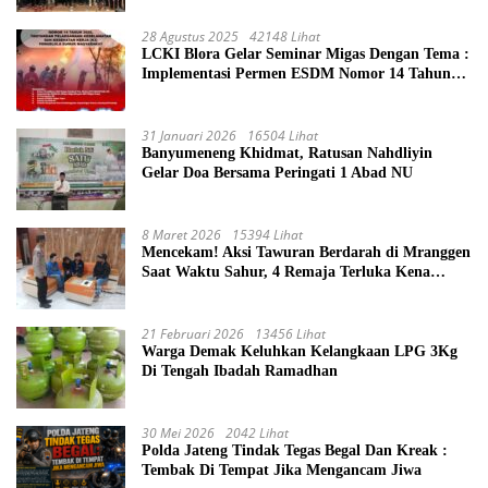
Dinas Di Ditjen Pendidikan Islam
28 Agustus 2025
42148 Lihat
LCKI Blora Gelar Seminar Migas Dengan Tema :
Implementasi Permen ESDM Nomor 14 Tahun
2025, Tantangan Pelaksanaan Keselamatan dan
Kesehatan Kerja (K3) Pengelola Sumur
Masyarakat
31 Januari 2026
16504 Lihat
Banyumeneng Khidmat, Ratusan Nahdliyin
Gelar Doa Bersama Peringati 1 Abad NU
8 Maret 2026
15394 Lihat
Mencekam! Aksi Tawuran Berdarah di Mranggen
Saat Waktu Sahur, 4 Remaja Terluka Kena
Sabetan Sajam
21 Februari 2026
13456 Lihat
Warga Demak Keluhkan Kelangkaan LPG 3Kg
Di Tengah Ibadah Ramadhan
30 Mei 2026
2042 Lihat
Polda Jateng Tindak Tegas Begal Dan Kreak :
Tembak Di Tempat Jika Mengancam Jiwa