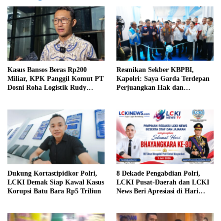
Kasus Bansos Beras Rp200
Resmikan Sekber KBPBI,
Miliar, KPK Panggil Komut PT
Kapolri: Saya Garda Terdepan
Dosni Roha Logistik Rudy
Perjuangkan Hak dan
Tanoe
Kesejahteraan Buruh
Dukung Kortastipidkor Polri,
8 Dekade Pengabdian Polri,
LCKI Demak Siap Kawal Kasus
LCKI Pusat-Daerah dan LCKI
Korupsi Batu Bara Rp5 Triliun
News Beri Apresiasi di Hari
Bhayangkara ke-80