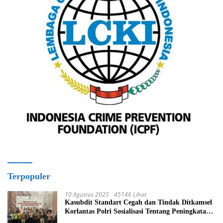
Terpopuler
10 Agustus 2025
45146 Lihat
Kasubdit Standart Cegah dan Tindak Ditkamsel
Korlantas Polri Sosialisasi Tentang Peningkatan
Tata Kelola Layanan Pemeliharaan Kendaraan