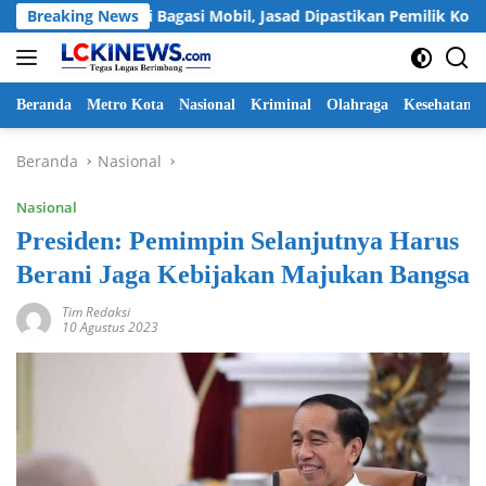
Langsung
 Mayat di Bagasi Mobil, Jasad Dipastikan Pemilik Konter HP As
Breaking News
ke
konten
Beranda
Metro Kota
Nasional
Kriminal
Olahraga
Kesehatan
Beranda
Nasional
Nasional
Presiden: Pemimpin Selanjutnya Harus
Berani Jaga Kebijakan Majukan Bangsa
Tim Redaksi
10 Agustus 2023