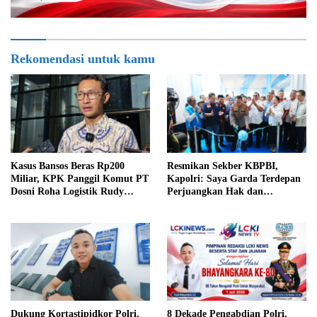
Rekomendasi untuk kamu
Kasus Bansos Beras Rp200
Resmikan Sekber KBPBI,
Miliar, KPK Panggil Komut PT
Kapolri: Saya Garda Terdepan
Dosni Roha Logistik Rudy
Perjuangkan Hak dan
Tanoe
Kesejahteraan Buruh
Dukung Kortastipidkor Polri,
8 Dekade Pengabdian Polri,