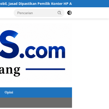
ilik Konter HP Asal Ambarawa!
Sinergi Polres Demak: Re
Opini