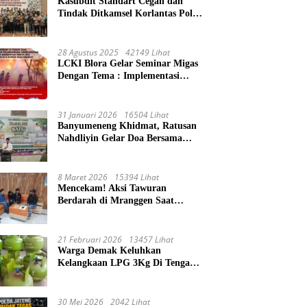
Kasubdit Standart Cegah dan
Tindak Ditkamsel Korlantas Polri
Sosialisasi Tentang Peningkatan
Tata Kelola Layanan
Pemeliharaan Kendaraan Dinas
28 Agustus 2025
42149 Lihat
Di Ditjen Pendidikan Islam
LCKI Blora Gelar Seminar Migas
Dengan Tema : Implementasi
Permen ESDM Nomor 14 Tahun
2025, Tantangan Pelaksanaan
Keselamatan dan Kesehatan Kerja
31 Januari 2026
16504 Lihat
(K3) Pengelola Sumur
Banyumeneng Khidmat, Ratusan
Masyarakat
Nahdliyin Gelar Doa Bersama
Peringati 1 Abad NU
8 Maret 2026
15394 Lihat
Mencekam! Aksi Tawuran
Berdarah di Mranggen Saat
Waktu Sahur, 4 Remaja Terluka
Kena Sabetan Sajam
21 Februari 2026
13457 Lihat
Warga Demak Keluhkan
Kelangkaan LPG 3Kg Di Tengah
Ibadah Ramadhan
30 Mei 2026
2042 Lihat