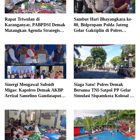
Rapat Triwulan di
Sambut Hari Bhayangkara ke-
Karanganyar, PABPDSI Demak
80, Bidpropam Polda Jateng
Matangkan Agenda Strategis
Gelar Gaktiplin di Polres
dan Penguatan Struktur
Demak
Kecamatan
Sinergi Mengawal Subsidi
Siaga Satu! Polres Demak
Migas: Kapolres Demak AKBP
Bersama TNI-Satpol PP Gelar
Arrizal Samelino Gandasaputra
Simulasi Sispamkota Kolosal di
Terima Penghargaan Penegakan
Depan Pendopo Kabupaten
Hukum BBM & LPG