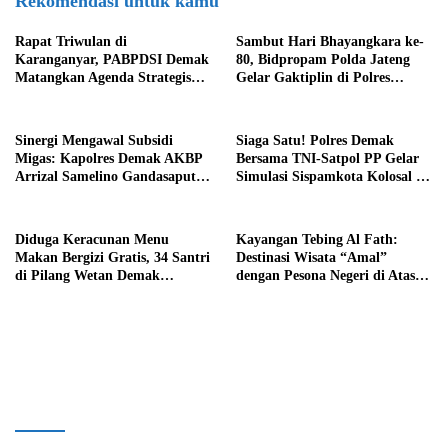
Rekomendasi untuk kamu
Rapat Triwulan di
Sambut Hari Bhayangkara ke-
Karanganyar, PABPDSI Demak
80, Bidpropam Polda Jateng
Matangkan Agenda Strategis
Gelar Gaktiplin di Polres
dan Penguatan Struktur
Demak
Kecamatan
Sinergi Mengawal Subsidi
Siaga Satu! Polres Demak
Migas: Kapolres Demak AKBP
Bersama TNI-Satpol PP Gelar
Arrizal Samelino Gandasaputra
Simulasi Sispamkota Kolosal di
Terima Penghargaan Penegakan
Depan Pendopo Kabupaten
Hukum BBM & LPG
Diduga Keracunan Menu
Kayangan Tebing Al Fath:
Makan Bergizi Gratis, 34 Santri
Destinasi Wisata “Amal”
di Pilang Wetan Demak
dengan Pesona Negeri di Atas
Dilarikan ke RSUD Gubug
Awan Desa Kalongan