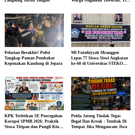
Langsung Turun Tangan
Warga Gagalkan Tawuran, Tiga
Remaja Bersenjata Tajam
Diamankan
Pelarian Berakhir! Polisi
MI Futuhiyyah Mranggen
Tangkap Paman Pembakar
Lepas 77 Siswa Siswi Angkatan
Keponakan Kandung di Jepara
ke-60 di Universitas STEKOM
dengan Khidmat
KPK Terbitkan SE Pencegahan
Polda Jateng Tindak Tegas
Korupsi SPMB 2026: Praktik
Begal Dan Kreak : Tembak Di
Siswa Titipan dan Pungli Kini
Tempat Jika Mengancam Jiwa
Bisa Dipidana