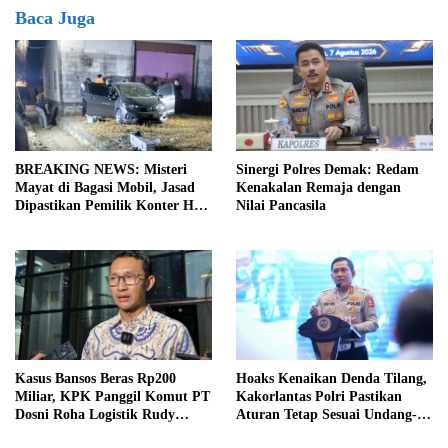
Baca Juga
BREAKING NEWS: Misteri
Sinergi Polres Demak: Redam
Mayat di Bagasi Mobil, Jasad
Kenakalan Remaja dengan
Dipastikan Pemilik Konter HP
Nilai Pancasila
Asal Ambarawa!
Hoaks Kenaikan Denda Tilang,
Kasus Bansos Beras Rp200
Kakorlantas Polri Pastikan
Miliar, KPK Panggil Komut PT
Aturan Tetap Sesuai Undang-
Dosni Roha Logistik Rudy
Undang
Tanoe