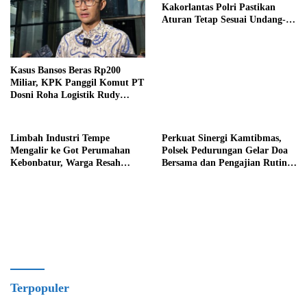
Kakorlantas Polri Pastikan
Aturan Tetap Sesuai Undang-
Undang
Kasus Bansos Beras Rp200
Miliar, KPK Panggil Komut PT
Dosni Roha Logistik Rudy
Tanoe
Limbah Industri Tempe
Perkuat Sinergi Kamtibmas,
Mengalir ke Got Perumahan
Polsek Pedurungan Gelar Doa
Kebonbatur, Warga Resah
Bersama dan Pengajian Rutin
Terhadap Bau Menyengat
Bersama Ponpes Al-Hikmah
Terpopuler