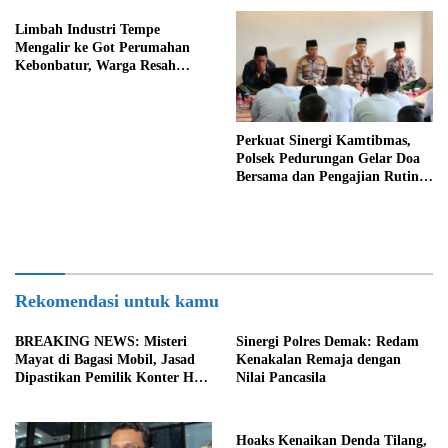
Limbah Industri Tempe
Mengalir ke Got Perumahan
Kebonbatur, Warga Resah
Terhadap Bau Menyengat
Perkuat Sinergi Kamtibmas,
Polsek Pedurungan Gelar Doa
Bersama dan Pengajian Rutin
Bersama Ponpes Al-Hikmah
Rekomendasi untuk kamu
BREAKING NEWS: Misteri
Sinergi Polres Demak: Redam
Mayat di Bagasi Mobil, Jasad
Kenakalan Remaja dengan
Dipastikan Pemilik Konter HP
Nilai Pancasila
Asal Ambarawa!
Hoaks Kenaikan Denda Tilang,