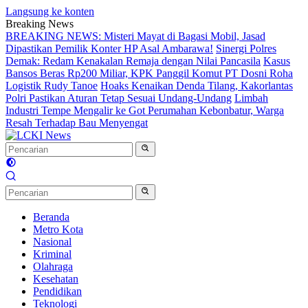
Langsung ke konten
Breaking News
BREAKING NEWS: Misteri Mayat di Bagasi Mobil, Jasad
Dipastikan Pemilik Konter HP Asal Ambarawa!
Sinergi Polres
Demak: Redam Kenakalan Remaja dengan Nilai Pancasila
Kasus
Bansos Beras Rp200 Miliar, KPK Panggil Komut PT Dosni Roha
Logistik Rudy Tanoe
Hoaks Kenaikan Denda Tilang, Kakorlantas
Polri Pastikan Aturan Tetap Sesuai Undang-Undang
Limbah
Industri Tempe Mengalir ke Got Perumahan Kebonbatur, Warga
Resah Terhadap Bau Menyengat
Beranda
Metro Kota
Nasional
Kriminal
Olahraga
Kesehatan
Pendidikan
Teknologi