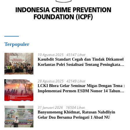
Terpopuler
10 Agustus 2025
45147 Lihat
Kasubdit Standart Cegah dan Tindak Ditkamsel
Korlantas Polri Sosialisasi Tentang Peningkatan
Tata Kelola Layanan Pemeliharaan Kendaraan
Dinas Di Ditjen Pendidikan Islam
28 Agustus 2025
42149 Lihat
LCKI Blora Gelar Seminar Migas Dengan Tema :
Implementasi Permen ESDM Nomor 14 Tahun
2025, Tantangan Pelaksanaan Keselamatan dan
Kesehatan Kerja (K3) Pengelola Sumur
Masyarakat
31 Januari 2026
16504 Lihat
Banyumeneng Khidmat, Ratusan Nahdliyin
Gelar Doa Bersama Peringati 1 Abad NU