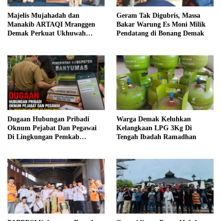
Majelis Mujahadah dan
Geram Tak Digubris, Massa
Manakib ARTAQI Mranggen
Bakar Warung Es Moni Milik
Demak Perkuat Ukhuwah
Pendatang di Bonang Demak
Islamiyah di Rajegwesi,
Pagerbarang
Dugaan Hubungan Pribadi
Warga Demak Keluhkan
Oknum Pejabat Dan Pegawai
Kelangkaan LPG 3Kg Di
Di Lingkungan Pemkab
Tengah Ibadah Ramadhan
Banyumas Menjadi Sorotan,
Pihak Terkait Diminta
Memberikan Klarifikasi