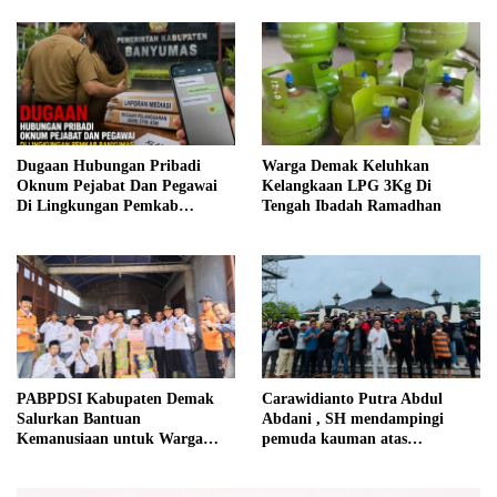
Pagerbarang
Dugaan Hubungan Pribadi
Warga Demak Keluhkan
Oknum Pejabat Dan Pegawai
Kelangkaan LPG 3Kg Di
Di Lingkungan Pemkab
Tengah Ibadah Ramadhan
Banyumas Menjadi Sorotan,
Pihak Terkait Diminta
Memberikan Klarifikasi
PABPDSI Kabupaten Demak
Carawidianto Putra Abdul
Salurkan Bantuan
Abdani , SH mendampingi
Kemanusiaan untuk Warga
pemuda kauman atas
Terdampak Banjir di Dukuh
kekecewaan yang mendalam
Lengkong Sayung
kepada dishub kabupaten