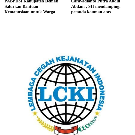
PABPDSI Kabupaten Demak
Carawidianto Putra Abdul
Salurkan Bantuan
Abdani , SH mendampingi
Kemanusiaan untuk Warga
pemuda kauman atas
Terdampak Banjir di Dukuh
kekecewaan yang mendalam
Lengkong Sayung
kepada dishub kabupaten
demak