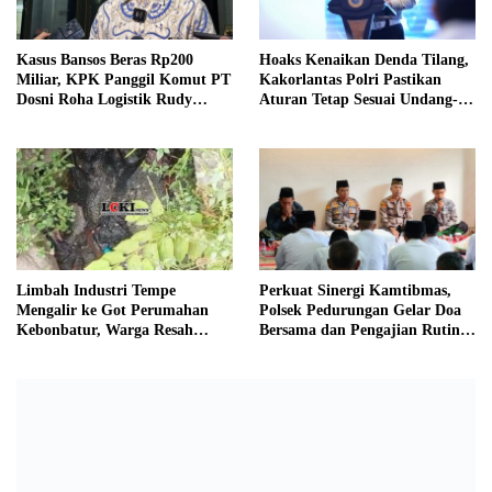
Kasus Bansos Beras Rp200
Hoaks Kenaikan Denda Tilang,
Miliar, KPK Panggil Komut PT
Kakorlantas Polri Pastikan
Dosni Roha Logistik Rudy
Aturan Tetap Sesuai Undang-
Tanoe
Undang
Limbah Industri Tempe
Perkuat Sinergi Kamtibmas,
Mengalir ke Got Perumahan
Polsek Pedurungan Gelar Doa
Kebonbatur, Warga Resah
Bersama dan Pengajian Rutin
Terhadap Bau Menyengat
Bersama Ponpes Al-Hikmah