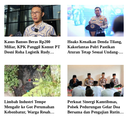
Kasus Bansos Beras Rp200
Hoaks Kenaikan Denda Tilang,
Miliar, KPK Panggil Komut PT
Kakorlantas Polri Pastikan
Dosni Roha Logistik Rudy
Aturan Tetap Sesuai Undang-
Tanoe
Undang
Limbah Industri Tempe
Perkuat Sinergi Kamtibmas,
Mengalir ke Got Perumahan
Polsek Pedurungan Gelar Doa
Kebonbatur, Warga Resah
Bersama dan Pengajian Rutin
Terhadap Bau Menyengat
Bersama Ponpes Al-Hikmah