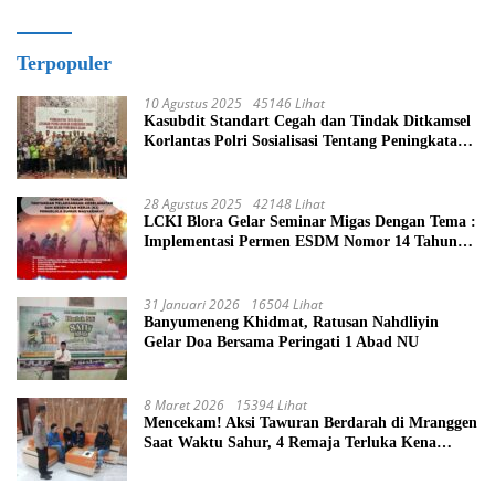
Terpopuler
10 Agustus 2025
45146 Lihat
Kasubdit Standart Cegah dan Tindak Ditkamsel
Korlantas Polri Sosialisasi Tentang Peningkatan
Tata Kelola Layanan Pemeliharaan Kendaraan
Dinas Di Ditjen Pendidikan Islam
28 Agustus 2025
42148 Lihat
LCKI Blora Gelar Seminar Migas Dengan Tema :
Implementasi Permen ESDM Nomor 14 Tahun
2025, Tantangan Pelaksanaan Keselamatan dan
Kesehatan Kerja (K3) Pengelola Sumur
Masyarakat
31 Januari 2026
16504 Lihat
Banyumeneng Khidmat, Ratusan Nahdliyin
Gelar Doa Bersama Peringati 1 Abad NU
8 Maret 2026
15394 Lihat
Mencekam! Aksi Tawuran Berdarah di Mranggen
Saat Waktu Sahur, 4 Remaja Terluka Kena
Sabetan Sajam