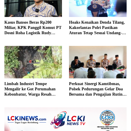
Kasus Bansos Beras Rp200
Hoaks Kenaikan Denda Tilang,
Miliar, KPK Panggil Komut PT
Kakorlantas Polri Pastikan
Dosni Roha Logistik Rudy
Aturan Tetap Sesuai Undang-
Tanoe
Undang
Limbah Industri Tempe
Perkuat Sinergi Kamtibmas,
Mengalir ke Got Perumahan
Polsek Pedurungan Gelar Doa
Kebonbatur, Warga Resah
Bersama dan Pengajian Rutin
Terhadap Bau Menyengat
Bersama Ponpes Al-Hikmah