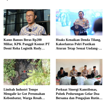
Asal Ambarawa!
Kasus Bansos Beras Rp200
Hoaks Kenaikan Denda Tilang,
Miliar, KPK Panggil Komut PT
Kakorlantas Polri Pastikan
Dosni Roha Logistik Rudy
Aturan Tetap Sesuai Undang-
Tanoe
Undang
Limbah Industri Tempe
Perkuat Sinergi Kamtibmas,
Mengalir ke Got Perumahan
Polsek Pedurungan Gelar Doa
Kebonbatur, Warga Resah
Bersama dan Pengajian Rutin
Terhadap Bau Menyengat
Bersama Ponpes Al-Hikmah