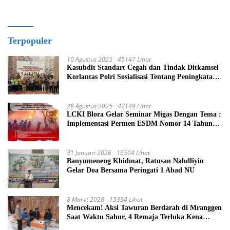
Terpopuler
10 Agustus 2025
45147 Lihat
Kasubdit Standart Cegah dan Tindak Ditkamsel
Korlantas Polri Sosialisasi Tentang Peningkatan
Tata Kelola Layanan Pemeliharaan Kendaraan
Dinas Di Ditjen Pendidikan Islam
28 Agustus 2025
42149 Lihat
LCKI Blora Gelar Seminar Migas Dengan Tema :
Implementasi Permen ESDM Nomor 14 Tahun
2025, Tantangan Pelaksanaan Keselamatan dan
Kesehatan Kerja (K3) Pengelola Sumur
Masyarakat
31 Januari 2026
16504 Lihat
Banyumeneng Khidmat, Ratusan Nahdliyin
Gelar Doa Bersama Peringati 1 Abad NU
8 Maret 2026
15394 Lihat
Mencekam! Aksi Tawuran Berdarah di Mranggen
Saat Waktu Sahur, 4 Remaja Terluka Kena
Sabetan Sajam