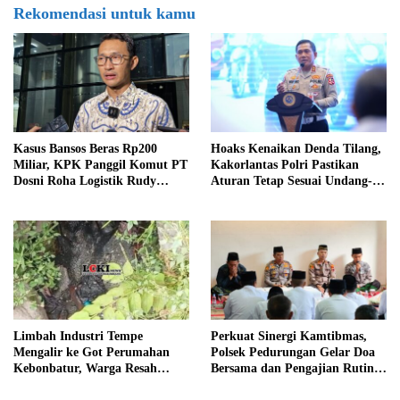
Rekomendasi untuk kamu
Kasus Bansos Beras Rp200
Hoaks Kenaikan Denda Tilang,
Miliar, KPK Panggil Komut PT
Kakorlantas Polri Pastikan
Dosni Roha Logistik Rudy
Aturan Tetap Sesuai Undang-
Tanoe
Undang
Limbah Industri Tempe
Perkuat Sinergi Kamtibmas,
Mengalir ke Got Perumahan
Polsek Pedurungan Gelar Doa
Kebonbatur, Warga Resah
Bersama dan Pengajian Rutin
Terhadap Bau Menyengat
Bersama Ponpes Al-Hikmah