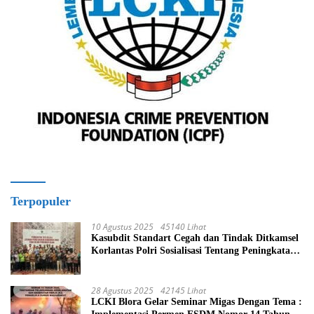
Terpopuler
10 Agustus 2025
45140 Lihat
Kasubdit Standart Cegah dan Tindak Ditkamsel
Korlantas Polri Sosialisasi Tentang Peningkatan
Tata Kelola Layanan Pemeliharaan Kendaraan
Dinas Di Ditjen Pendidikan Islam
28 Agustus 2025
42145 Lihat
LCKI Blora Gelar Seminar Migas Dengan Tema :