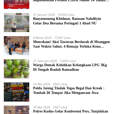
Implementasi Permen ESDM Nomor 14 Tahun
2025, Tantangan Pelaksanaan Keselamatan dan
Kesehatan Kerja (K3) Pengelola Sumur
Masyarakat
31 Januari 2026
16504 Lihat
Banyumeneng Khidmat, Ratusan Nahdliyin
Gelar Doa Bersama Peringati 1 Abad NU
8 Maret 2026
15387 Lihat
Mencekam! Aksi Tawuran Berdarah di Mranggen
Saat Waktu Sahur, 4 Remaja Terluka Kena
Sabetan Sajam
21 Februari 2026
13454 Lihat
Warga Demak Keluhkan Kelangkaan LPG 3Kg
Di Tengah Ibadah Ramadhan
30 Mei 2026
2042 Lihat
Polda Jateng Tindak Tegas Begal Dan Kreak :
Tembak Di Tempat Jika Mengancam Jiwa
30 Mei 2026
1687 Lihat
Polres Kudus Gelar Konferensi Pers, Tunjukkan