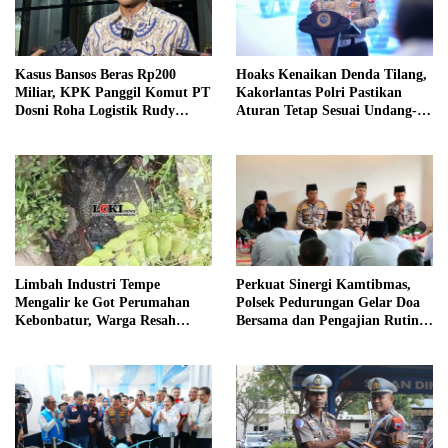
Kasus Bansos Beras Rp200
Hoaks Kenaikan Denda Tilang,
Miliar, KPK Panggil Komut PT
Kakorlantas Polri Pastikan
Dosni Roha Logistik Rudy
Aturan Tetap Sesuai Undang-
Tanoe
Undang
Limbah Industri Tempe
Perkuat Sinergi Kamtibmas,
Mengalir ke Got Perumahan
Polsek Pedurungan Gelar Doa
Kebonbatur, Warga Resah
Bersama dan Pengajian Rutin
Terhadap Bau Menyengat
Bersama Ponpes Al-Hikmah