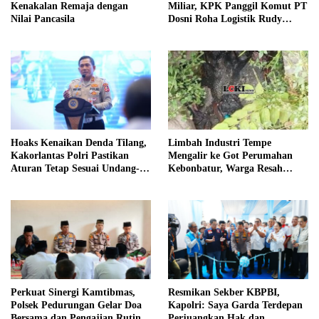
Kenakalan Remaja dengan
Miliar, KPK Panggil Komut PT
Nilai Pancasila
Dosni Roha Logistik Rudy
Tanoe
Hoaks Kenaikan Denda Tilang,
Limbah Industri Tempe
Kakorlantas Polri Pastikan
Mengalir ke Got Perumahan
Aturan Tetap Sesuai Undang-
Kebonbatur, Warga Resah
Undang
Terhadap Bau Menyengat
Perkuat Sinergi Kamtibmas,
Resmikan Sekber KBPBI,
Polsek Pedurungan Gelar Doa
Kapolri: Saya Garda Terdepan
Bersama dan Pengajian Rutin
Perjuangkan Hak dan