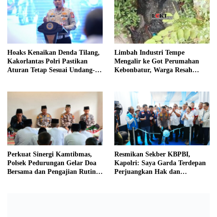
Hoaks Kenaikan Denda Tilang,
Limbah Industri Tempe
Kakorlantas Polri Pastikan
Mengalir ke Got Perumahan
Aturan Tetap Sesuai Undang-
Kebonbatur, Warga Resah
Undang
Terhadap Bau Menyengat
Perkuat Sinergi Kamtibmas,
Resmikan Sekber KBPBI,
Polsek Pedurungan Gelar Doa
Kapolri: Saya Garda Terdepan
Bersama dan Pengajian Rutin
Perjuangkan Hak dan
Bersama Ponpes Al-Hikmah
Kesejahteraan Buruh