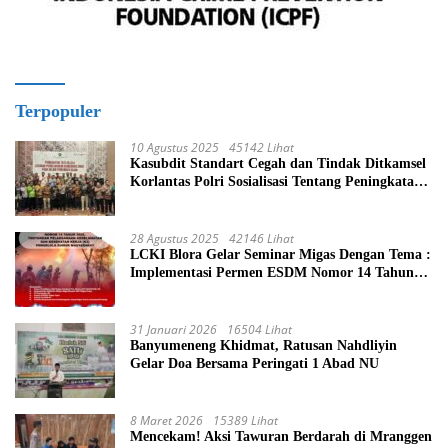
Terpopuler
10 Agustus 2025
45142 Lihat
Kasubdit Standart Cegah dan Tindak Ditkamsel
Korlantas Polri Sosialisasi Tentang Peningkatan
Tata Kelola Layanan Pemeliharaan Kendaraan
Dinas Di Ditjen Pendidikan Islam
28 Agustus 2025
42146 Lihat
LCKI Blora Gelar Seminar Migas Dengan Tema :
Implementasi Permen ESDM Nomor 14 Tahun
2025, Tantangan Pelaksanaan Keselamatan dan
Kesehatan Kerja (K3) Pengelola Sumur
Masyarakat
31 Januari 2026
16504 Lihat
Banyumeneng Khidmat, Ratusan Nahdliyin
Gelar Doa Bersama Peringati 1 Abad NU
8 Maret 2026
15389 Lihat
Mencekam! Aksi Tawuran Berdarah di Mranggen